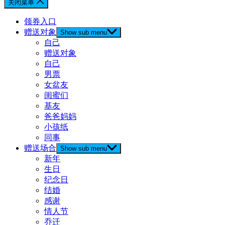
关闭菜单
领券入口
赠送对象
Show sub menu
自己
赠送对象
自己
男票
女盆友
闺蜜们
基友
爸爸妈妈
小孩纸
同事
赠送场合
Show sub menu
新年
生日
纪念日
结婚
感谢
情人节
乔迁