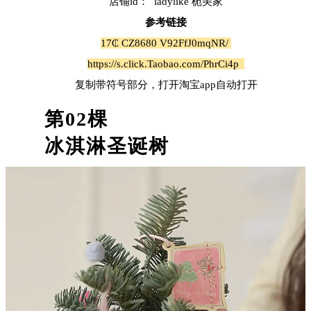
店铺id： ladylike 栀美家
参考链接
17₵ CZ8680 V92FfJ0mqNR/
https://s.click.Taobao.com/PhrCi4p
复制带符号部分，打开淘宝app自动打开
第
02
棵
冰淇淋圣诞树