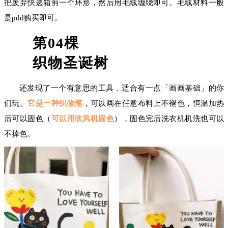
把废弃快递箱剪一个环形，然后用毛线缠绕即可。毛线材料一般
是pdd购买即可。
第
04
棵
织物圣诞树
还发现了一个有意思的工具，适合有一点「画画基础」的你
们玩。
它是一种织物笔
，可以画在任意布料上不褪色，恒温加热
后可以固色（
可以用吹风机固色
），固色完后洗衣机机洗也可以
不掉色。