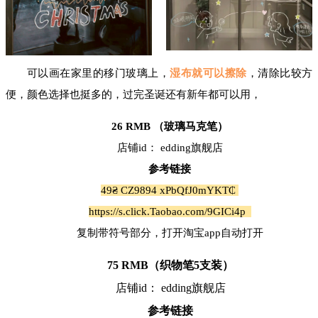
可以画在家里的移门玻璃上，
湿布就可以擦除
，清除比较方
便，颜色选择也挺多的，过完圣诞还有新年都可以用，
26 RMB （玻璃马克笔）
店铺id： edding旗舰店
参考链接
49₴ CZ9894 xPbQfJ0mYKT₵
https://s.click.Taobao.com/9GICi4p
复制带符号部分，打开淘宝app自动打开
75 RMB（织物笔5支装）
店铺id： edding旗舰店
参考链接