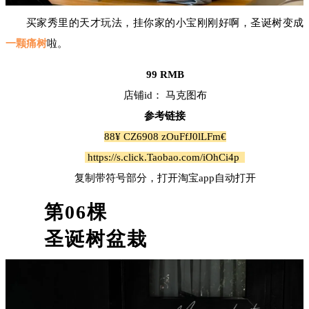
买家秀里的天才玩法，挂你家的小宝刚刚好啊，圣诞树变成
一颗痛树
啦。
99 RMB
店铺id： 马克图布
参考链接
88¥ CZ6908 zOuFfJ0lLFm€
https://s.click.Taobao.com/iOhCi4p
复制带符号部分，打开淘宝app自动打开
第
06
棵
圣诞树盆栽