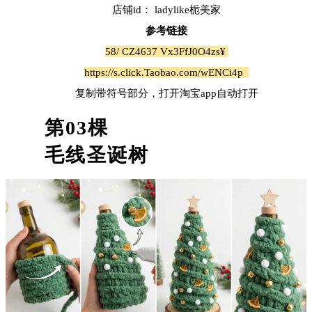
店铺id： ladylike栀美家
参考链接
58/ CZ4637 Vx3FfJ0O4zs¥
https://s.click.Taobao.com/wENCi4p
复制带符号部分，打开淘宝app自动打开
第
03
棵
毛线圣诞树