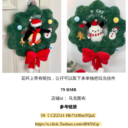
花环上带有暗扣，公仔可以取下来单独把玩当挂件
79 RMB
店铺id： 马克图布
参考链接
59《 CZ2511 Hb71fJ0mTQu£
https://s.click.Taobao.com/4P4YiGp