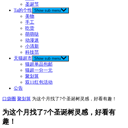
圣诞节
Ta的个性
Show sub menu
美物
手工
吃货
萌萌哒
动漫迷
小清新
科技范
天猫超市
Show sub menu
猫超单品包邮
猫超一分一元
聚划算
双11红包活动
公告
口袋圈
聚划算
为这个月找了7个圣诞树灵感，好看有趣！
为这个月找了7个圣诞树灵感，好看有
趣！