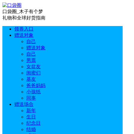
口袋圈_木子有个梦
礼物和全球好货指南
领券入口
赠送对象
自己
赠送对象
自己
男票
女盆友
闺蜜们
基友
爸爸妈妈
小孩纸
同事
赠送场合
新年
生日
纪念日
结婚