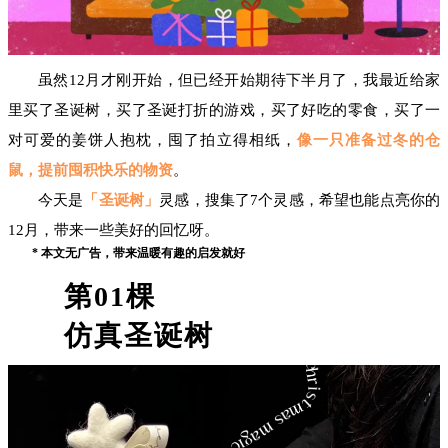
虽然12月才刚开始，但已经开始期待下半月了，我最近给家
里买了圣诞树，买了圣诞打折的游戏，买了好吃的零食，买了一
对可爱的姜饼人抱枕，囤了拍立得相纸，
像一只准备过冬的仓
鼠，提前囤积快乐的物资
。
今天是
「圣诞树」
灵感，搜集了7个灵感，希望也能点亮你的
12月，带来一些美好的回忆呀。
* 本文无广告，带来温暖有趣的启发就好
第
01
棵
仿真圣诞树