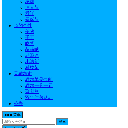
感谢
情人节
乔迁
圣诞节
Ta的个性
美物
手工
吃货
萌萌哒
动漫迷
小清新
科技范
天猫超市
猫超单品包邮
猫超一分一元
聚划算
双11红包活动
公告
菜单
搜索