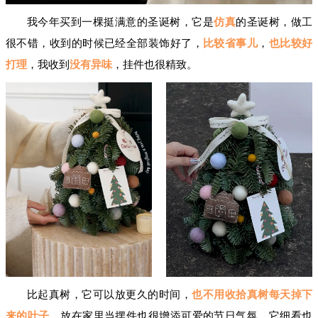
我今年买到一棵挺满意的圣诞树，它是
仿真
的圣诞树，做工
很不错，收到的时候已经全部装饰好了，
比较省事儿
，
也比较好
打理
，我收到
没有异味
，挂件也很精致。
比起真树，它可以放更久的时间，
也不用收拾真树每天掉下
来的叶子
，放在家里当摆件也很增添可爱的节日气氛。它细看也