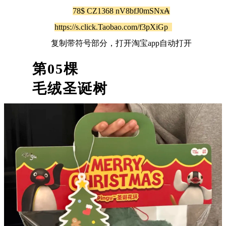
78$ CZ1368 nV8bfJ0mSNx₳
https://s.click.Taobao.com/f3pXiGp
复制带符号部分，打开淘宝app自动打开
第
05
棵
毛绒圣诞树