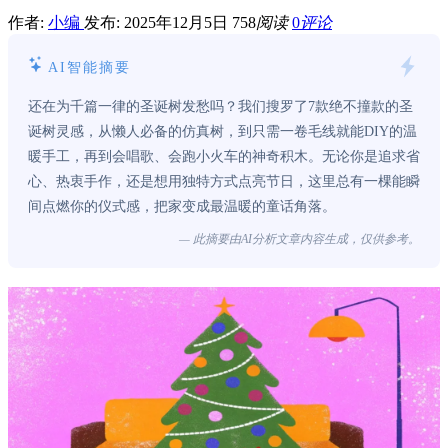
作者:
小编
发布: 2025年12月5日
758
阅读
0
评论
AI智能摘要
还在为千篇一律的圣诞树发愁吗？我们搜罗了7款绝不撞款的圣
诞树灵感，从懒人必备的仿真树，到只需一卷毛线就能DIY的温
暖手工，再到会唱歌、会跑小火车的神奇积木。无论你是追求省
心、热衷手作，还是想用独特方式点亮节日，这里总有一棵能瞬
间点燃你的仪式感，把家变成最温暖的童话角落。
— 此摘要由AI分析文章内容生成，仅供参考。