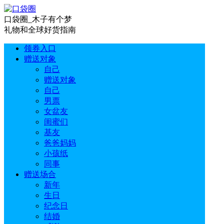
口袋圈_木子有个梦
礼物和全球好货指南
领券入口
赠送对象
自己
赠送对象
自己
男票
女盆友
闺蜜们
基友
爸爸妈妈
小孩纸
同事
赠送场合
新年
生日
纪念日
结婚