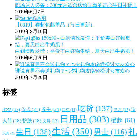
职场达人必备：300元内适合送给同事的走心生日礼物！
2019年6月7日
【0819】猫超包邮单品（每日更新）
2019年8月19日
白到情敌发慌：平价美白好物集结，夏天白出牛奶肌！
2019年6月20日
谁说直男不会送礼物？七夕礼物攻略轻松讨女友欢心
2019年7月29日
标签
吃货
(137)
仪式
(21)
养生
(24)
情
七夕
(15)
口红
(11)
学习
(12)
日用品
(303)
猫超
(61)
人节
(18)
护肤
(18)
文具
(13)
生活
(350)
礼
生日
(138)
男士
(116)
玩具
(9)