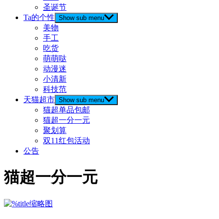
圣诞节
Ta的个性
Show sub menu
美物
手工
吃货
萌萌哒
动漫迷
小清新
科技范
天猫超市
Show sub menu
猫超单品包邮
猫超一分一元
聚划算
双11红包活动
公告
猫超一分一元