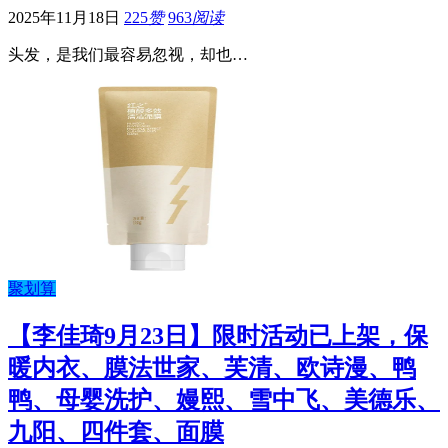
2025年11月18日
225
赞
963
阅读
头发，是我们最容易忽视，却也…
聚划算
【李佳琦9月23日】限时活动已上架，保
暖内衣、膜法世家、芙清、欧诗漫、鸭
鸭、母婴洗护、嫚熙、雪中飞、美德乐、
九阳、四件套、面膜