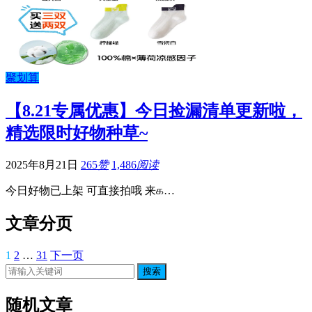
聚划算
【8.21专属优惠】今日捡漏清单更新啦，
精选限时好物种草~
2025年8月21日
265
赞
1,486
阅读
今日好物已上架 可直接拍哦 来௧…
文章分页
1
2
…
31
下一页
搜索
随机文章