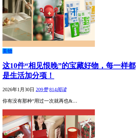
美物
这10件“相见恨晚”的宝藏好物，每一样都
是生活加分项！
2026年1月30日
209
赞
814
阅读
你有没有那种“用过一次就再也&…