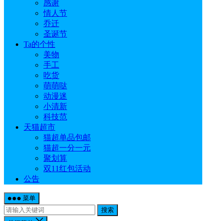
感谢
情人节
乔迁
圣诞节
Ta的个性
美物
手工
吃货
萌萌哒
动漫迷
小清新
科技范
天猫超市
猫超单品包邮
猫超一分一元
聚划算
双11红包活动
公告
菜单
搜索