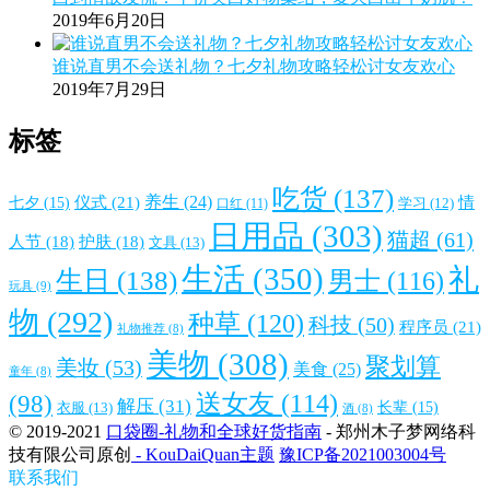
2019年6月20日
谁说直男不会送礼物？七夕礼物攻略轻松讨女友欢心
2019年7月29日
标签
吃货
(137)
仪式
(21)
养生
(24)
情
七夕
(15)
口红
(11)
学习
(12)
日用品
(303)
猫超
(61)
人节
(18)
护肤
(18)
文具
(13)
生活
(350)
礼
生日
(138)
男士
(116)
玩具
(9)
物
(292)
种草
(120)
科技
(50)
程序员
(21)
礼物推荐
(8)
美物
(308)
聚划算
美妆
(53)
美食
(25)
童年
(8)
送女友
(114)
(98)
解压
(31)
衣服
(13)
长辈
(15)
酒
(8)
© 2019-2021
口袋圈-礼物和全球好货指南
- 郑州木子梦网络科
技有限公司原创
- KouDaiQuan主题
豫ICP备2021003004号
联系我们