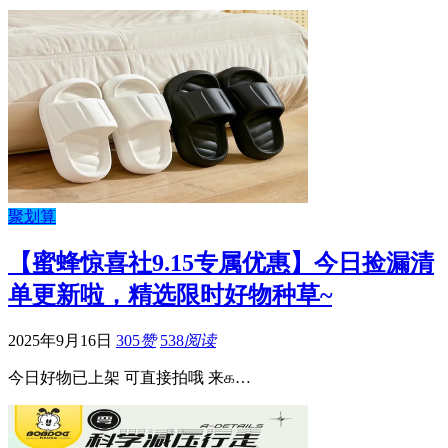
聚划算
【蜜蜂惊喜社9.15专属优惠】今日捡漏清
单更新啦，精选限时好物种草~
2025年9月16日
305
赞
538
阅读
今日好物已上架 可直接拍哦 来௧…