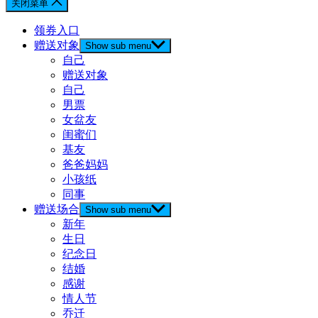
关闭菜单
领券入口
赠送对象
Show sub menu
自己
赠送对象
自己
男票
女盆友
闺蜜们
基友
爸爸妈妈
小孩纸
同事
赠送场合
Show sub menu
新年
生日
纪念日
结婚
感谢
情人节
乔迁