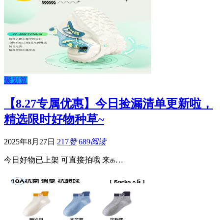
聚划算
【8.27专属优惠】今日捡漏清单更新啦，
精选限时好物种草~
2025年8月27日
217
赞
689
阅读
今日好物已上架 可直接拍哦 来௧…