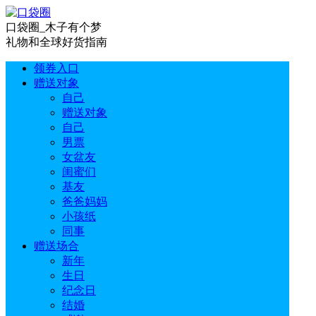
口袋圈_木子有个梦
礼物和全球好货指南
领券入口
赠送对象
自己
赠送对象
自己
男票
女盆友
闺蜜们
基友
爸爸妈妈
小孩纸
同事
赠送场合
新年
生日
纪念日
结婚