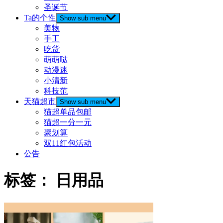
圣诞节
Ta的个性
Show sub menu
美物
手工
吃货
萌萌哒
动漫迷
小清新
科技范
天猫超市
Show sub menu
猫超单品包邮
猫超一分一元
聚划算
双11红包活动
公告
标签：
日用品