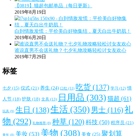
【0819】猫超包邮单品（每日更新）
2019年8月19日
白到情敌发慌：平价美白好物集结，夏天白出牛奶肌！
2019年6月20日
谁说直男不会送礼物？七夕礼物攻略轻松讨女友欢心
2019年7月29日
标签
吃货
(137)
仪式
(21)
养生
(24)
情
七夕
(15)
口红
(11)
学习
(12)
日用品
(303)
猫超
(61)
人节
(18)
护肤
(18)
文具
(13)
生活
(350)
礼
生日
(138)
男士
(116)
玩具
(9)
物
(292)
种草
(120)
科技
(50)
程序员
(21)
礼物推荐
(8)
美物
(308)
聚划算
美妆
(53)
美食
(25)
童年
(8)