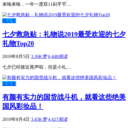
来咯来咯，一年一度双11剁手节࠭…
情人节
七夕救急贴：礼物说2019最受欢迎的七夕
礼物Top20
2019年8月5日
3.36K
赞
6,448
阅读
七夕已经接近尾声啦，但是小礼…
女盆友
有颜有实力的国货战斗机，就看这些绝美
国风彩妆品！
2019年8月4日
3.45K
赞
4,427
阅读