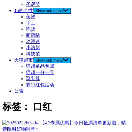
圣诞节
Ta的个性
Show sub menu
美物
手工
吃货
萌萌哒
动漫迷
小清新
科技范
天猫超市
Show sub menu
猫超单品包邮
猫超一分一元
聚划算
双11红包活动
公告
标签：
口红