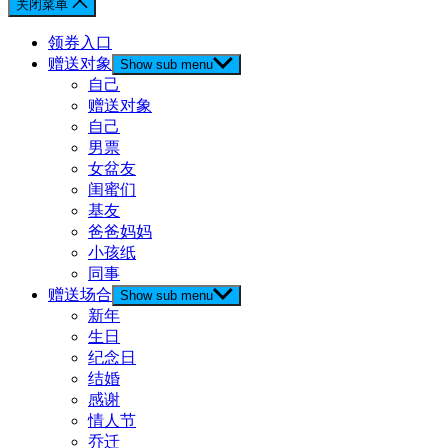
关闭菜单
领券入口
赠送对象
Show sub menu
自己
赠送对象
自己
男票
女盆友
闺蜜们
基友
爸爸妈妈
小孩纸
同事
赠送场合
Show sub menu
新年
生日
纪念日
结婚
感谢
情人节
乔迁