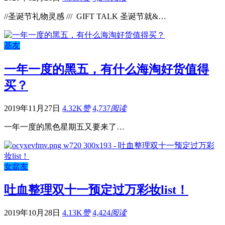
//圣诞节礼物灵感 /// GIFT TALK 圣诞节就&…
基友
一年一度的黑五，有什么海淘好货值得
买？
2019年11月27日
4.32K
赞
4,737
阅读
一年一度的黑色星期五又要来了…
女盆友
吐血整理双十一预定过万彩妆list！
2019年10月28日
4.13K
赞
4,424
阅读