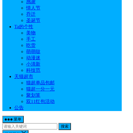
感谢
情人节
乔迁
圣诞节
Ta的个性
美物
手工
吃货
萌萌哒
动漫迷
小清新
科技范
天猫超市
猫超单品包邮
猫超一分一元
聚划算
双11红包活动
公告
菜单
搜索