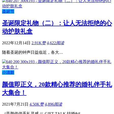
圣诞节
圣诞限定礼物（二）：让人无法拒绝的心
动护肤礼盒
2022年12月14日
2.91K
赞
4,622
阅读
随着圣诞的钟声日益临近，各大…
小清新
颜值即正义，20款精心推荐的婚礼伴手礼
大集合！
2021年7月21日
4.50K
赞
4,896
阅读
//高颜值伴手礼灵感 /// GIFT TALK 结婚&#…