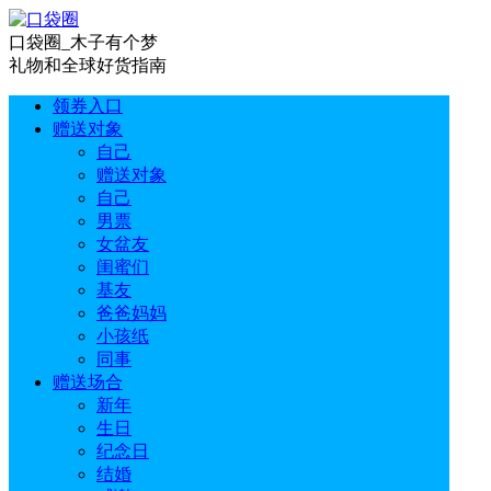
口袋圈_木子有个梦
礼物和全球好货指南
领券入口
赠送对象
自己
赠送对象
自己
男票
女盆友
闺蜜们
基友
爸爸妈妈
小孩纸
同事
赠送场合
新年
生日
纪念日
结婚