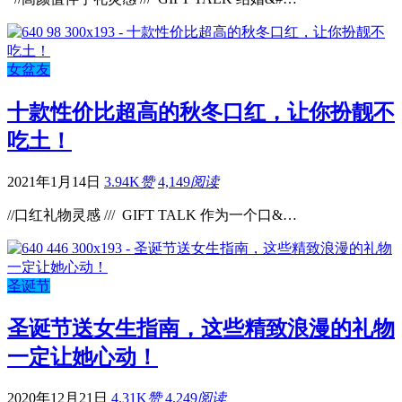
女盆友
十款性价比超高的秋冬口红，让你扮靓不
吃土！
2021年1月14日
3.94K
赞
4,149
阅读
//口红礼物灵感 /// GIFT TALK 作为一个口&…
圣诞节
圣诞节送女生指南，这些精致浪漫的礼物
一定让她心动！
2020年12月21日
4.31K
赞
4,249
阅读