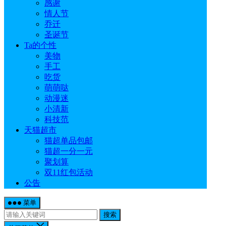
感谢
情人节
乔迁
圣诞节
Ta的个性
美物
手工
吃货
萌萌哒
动漫迷
小清新
科技范
天猫超市
猫超单品包邮
猫超一分一元
聚划算
双11红包活动
公告
菜单
搜索