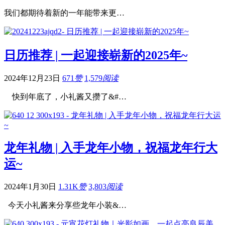
我们都期待着新的一年能带来更…
日历推荐 | 一起迎接崭新的2025年~
2024年12月23日
671
赞
1,579
阅读
快到年底了，小礼酱又攒了&#…
龙年礼物 | 入手龙年小物，祝福龙年行大
运~
2024年1月30日
1.31K
赞
3,803
阅读
今天小礼酱来分享些龙年小装&…