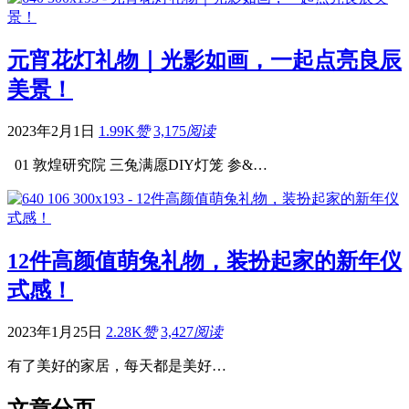
元宵花灯礼物｜光影如画，一起点亮良辰
美景！
2023年2月1日
1.99K
赞
3,175
阅读
01 敦煌研究院 三兔满愿DIY灯笼 参&…
12件高颜值萌兔礼物，装扮起家的新年仪
式感！
2023年1月25日
2.28K
赞
3,427
阅读
有了美好的家居，每天都是美好…
文章分页