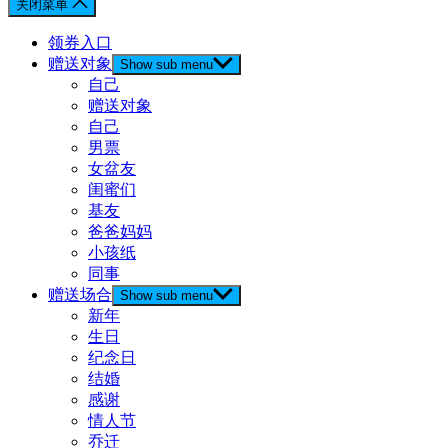
关闭菜单
领券入口
赠送对象
Show sub menu
自己
赠送对象
自己
男票
女盆友
闺蜜们
基友
爸爸妈妈
小孩纸
同事
赠送场合
Show sub menu
新年
生日
纪念日
结婚
感谢
情人节
乔迁