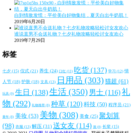
白到情敌发慌：平价美白好物集结，夏天白出牛奶肌！
2019年6月20日
谁说直男不会送礼物？七夕礼物攻略轻松讨女友欢心
2019年7月29日
标签
吃货
(137)
仪式
(21)
养生
(24)
情
七夕
(15)
口红
(11)
学习
(12)
日用品
(303)
猫超
(61)
人节
(18)
护肤
(18)
文具
(13)
生活
(350)
礼
生日
(138)
男士
(116)
玩具
(9)
物
(292)
种草
(120)
科技
(50)
程序员
(21)
礼物推荐
(8)
美物
(308)
聚划算
美妆
(53)
美食
(25)
童年
(8)
送女友
(114)
(98)
解压
(31)
衣服
(13)
长辈
(15)
酒
(8)