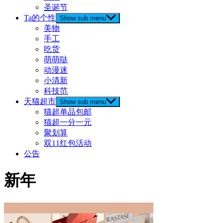
圣诞节
Ta的个性
Show sub menu
美物
手工
吃货
萌萌哒
动漫迷
小清新
科技范
天猫超市
Show sub menu
猫超单品包邮
猫超一分一元
聚划算
双11红包活动
公告
新年