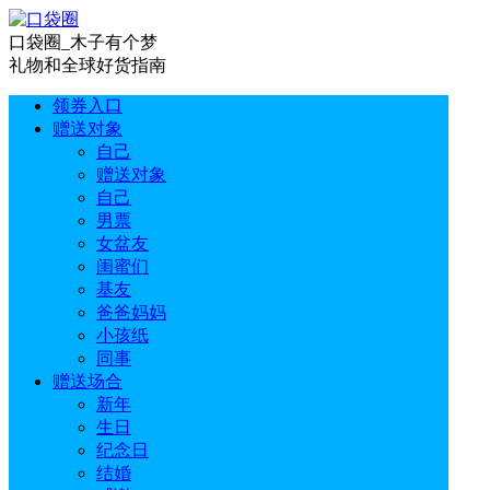
口袋圈_木子有个梦
礼物和全球好货指南
领券入口
赠送对象
自己
赠送对象
自己
男票
女盆友
闺蜜们
基友
爸爸妈妈
小孩纸
同事
赠送场合
新年
生日
纪念日
结婚