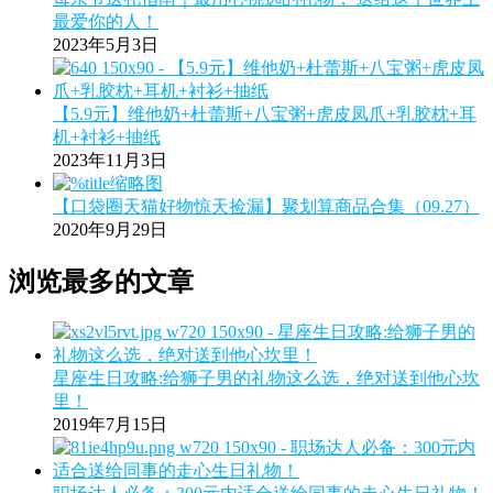
最爱你的人！
2023年5月3日
【5.9元】维他奶+杜蕾斯+八宝粥+虎皮凤爪+乳胶枕+耳
机+衬衫+抽纸
2023年11月3日
【口袋圈天猫好物惊天捡漏】聚划算商品合集（09.27）
2020年9月29日
浏览最多的文章
星座生日攻略:给狮子男的礼物这么选，绝对送到他心坎
里！
2019年7月15日