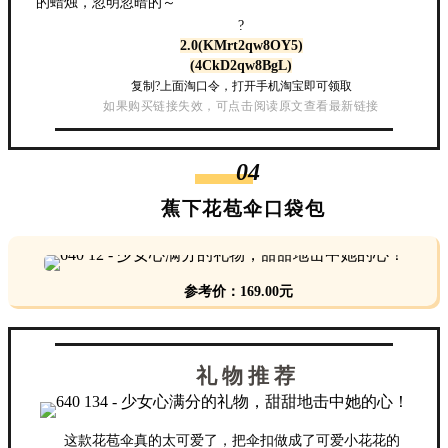
的蜡烛，忽明忽暗的～
?
2.0(KMrt2qw8OY5)
(4CkD2qw8BgL)
复制?上面淘口令，打开手机淘宝即可领取
如果购买链接失效，可点击阅读原文查看最新链接
04
蕉下花苞伞口袋包
参考价：169.00元
礼 物 推 荐
这款花苞伞真的太可爱了，把伞扣做成了可爱小花花的