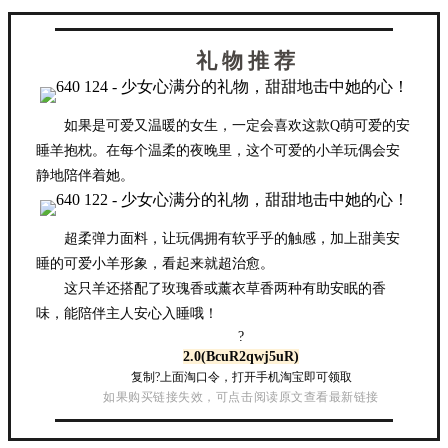
礼 物 推 荐
如果是可爱又温暖的女生，一定会喜欢这款Q萌可爱的安
睡羊抱枕。在每个温柔的夜晚里，这个可爱的小羊玩偶会安
静地陪伴着她。
超柔弹力面料，让玩偶拥有软乎乎的触感，加上甜美安
睡的可爱小羊形象，看起来就超治愈。
这只羊还搭配了玫瑰香或薰衣草香两种有助安眠的香
味，能陪伴主人安心入睡哦！
?
2.0(BcuR2qwj5uR)
复制?上面淘口令，打开手机淘宝即可领取
如果购买链接失效，可点击阅读原文查看最新链接