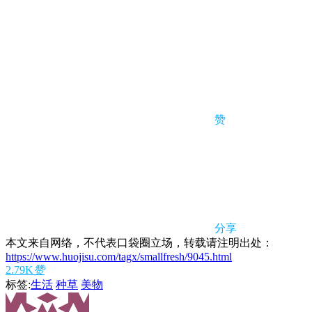
赞
分享
本文来自网络，不代表口袋圈立场，转载请注明出处：
https://www.huojisu.com/tagx/smallfresh/9045.html
2.79K
赞
标签:
生活
种草
美物