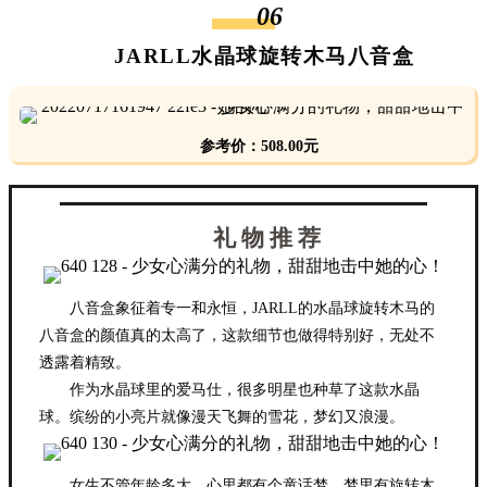
06
JARLL水晶球旋转木马八音盒
参考价：508.00元
礼 物 推 荐
八音盒象征着专一和永恒，JARLL的水晶球旋转木马的
八音盒的颜值真的太高了，这款细节也做得特别好，无处不
透露着精致。
作为水晶球里的爱马仕，很多明星也种草了这款水晶
球。缤纷的小亮片就像漫天飞舞的雪花，梦幻又浪漫。
女生不管年龄多大，心里都有个童话梦，梦里有旋转木