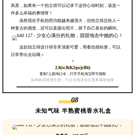
风景，如果有一个拍立得可以记录下这些心动时刻，该是一
件多么幸福的事情呀！
虽然现在手机拍照功能越来越强大，但拍立得总给人一
种复古的感觉，还可以直接出照片，留下自己喜欢的瞬间。
这款拍立得设计得非常清新可爱，用着也很轻便，可以
日常带出去玩哦～
?
2.0(wJkK2qwjcR6)
复制?上面淘口令，打开手机淘宝即可领取
如果购买链接失效，可点击阅读原文查看最新链接
08
未知气味 半熟蜜桃香水礼盒