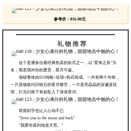
参考价：816.00元
礼 物 推 荐
这个是潘多拉最经典热卖的款式之一，以“星海之辰”为
名，寓意我对你的爱意，星月可鉴。
项链整体由925纯银+珐琅+锆石组成。一共有两个吊饰，
一片是镶嵌闪闪锆石的星月镂空，一片是亮晶晶的深邃蓝珐
琅，灯光闪烁下有如坠入了滚滚星河。
背面刻字也让人心动不已
“Ilove you to the moon and back”
"我爱你直到地老天荒。"