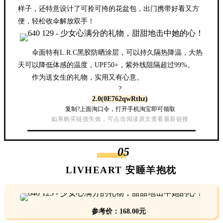
样子，还特意设计了可拎可挎的花盆包，出门携带好看又方
便，轻松收伞解放双手！
伞面特有L.R.C黑胶防晒涂层，可以持久隔热降温，大热
天可以降低体感的温度，UPF50+，紫外线阻隔超过99%。
作为送女生的礼物，实用又有心意。
?
2.0(0E762qwRthz)
复制?上面淘口令，打开手机淘宝即可领取
如果购买链接失效，可点击阅读原文查看最新链接
05
LIVHEART 安睡羊抱枕
参考价：168.00元