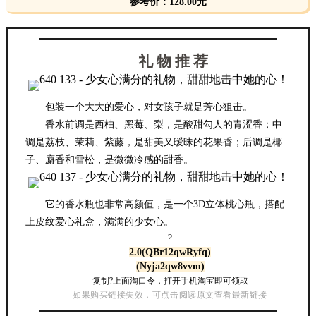
参考价：128.00元
礼 物 推 荐
包装一个大大的爱心，对女孩子就是芳心狙击。
香水前调是西柚、黑莓、梨，是酸甜勾人的青涩香；中
调是荔枝、茉莉、紫藤，是甜美又暧昧的花果香；后调是椰
子、麝香和雪松，是微微冷感的甜香。
它的香水瓶也非常高颜值，是一个3D立体桃心瓶，搭配
上皮纹爱心礼盒，满满的少女心。
?
2.0(QBr12qwRyfq)
(Nyja2qw8vvm)
复制?上面淘口令，打开手机淘宝即可领取
如果购买链接失效，可点击阅读原文查看最新链接