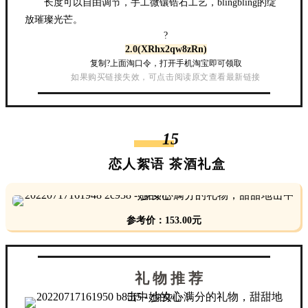
长度可以自由调节，手工微镶锆石工艺，blingbling的绽
放璀璨光芒。
?
2.0(XRhx2qw8zRn)
复制?上面淘口令，打开手机淘宝即可领取
如果购买链接失效，可点击阅读原文查看最新链接
15
恋人絮语 茶酒礼盒
参考价：153.00元
礼 物 推 荐