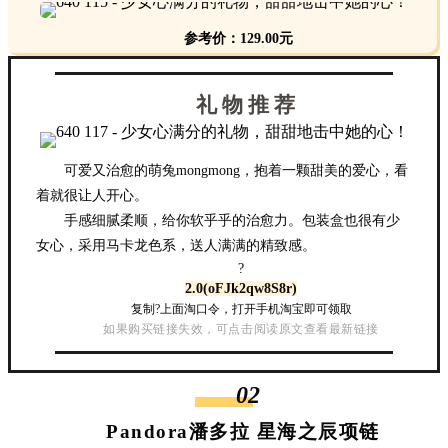
参考价：129.00元
礼 物 推 荐
可爱又治愈的萌兔mongmong，抱着一颗甜美的爱心，看
着就很让人开心。
手感细腻柔顺，给你软乎乎的治愈力。包装盒也很有少
女心，采用马卡龙色系，送人满满的精致感。
?
2.0(oFJk2qw8S8r)
复制?上面淘口令，打开手机淘宝即可领取
如果购买链接失效，可点击阅读原文查看最新链接
02
Pandora潘多拉 星海之辰项链