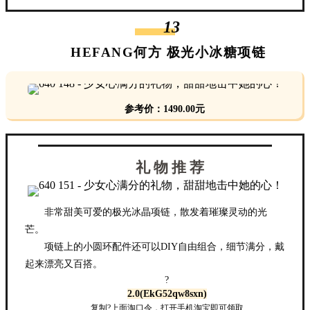
13
HEFANG何方 极光小冰糖项链
参考价：1490.00元
礼 物 推 荐
非常甜美可爱的极光冰晶项链，散发着璀璨灵动的光
芒。
项链上的小圆环配件还可以DIY自由组合，细节满分，戴
起来漂亮又百搭。
?
2.0(EkG52qw8sxn)
复制?上面淘口令，打开手机淘宝即可领取