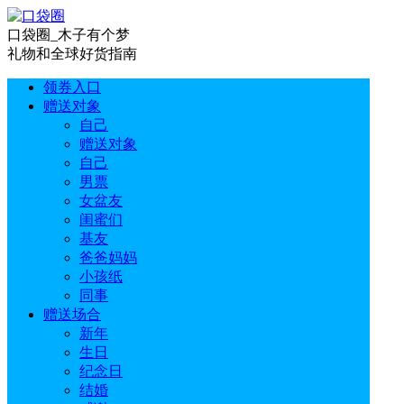
口袋圈_木子有个梦
礼物和全球好货指南
领券入口
赠送对象
自己
赠送对象
自己
男票
女盆友
闺蜜们
基友
爸爸妈妈
小孩纸
同事
赠送场合
新年
生日
纪念日
结婚