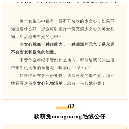
每个女生心中都有一份不可名状的少女心，如果不
知道送什么好，那么可以选择一份充满少女心的可爱礼
物，甜甜地击中她的心巴~
少女心就像一种超能力，一种满满的元气，是永远
不会变老和褪色的能量。
不管什么年纪不管到什么地方，都能给我们的生活
带来生机无限的乐趣呢，嘻嘻(。・∀・)ノ
如果你正在寻一份礼物，送给可爱的那个她，那不
妨看看这份
少女心礼物清单
，总有一份合她心意！
01
软萌兔mongmong毛绒公仔