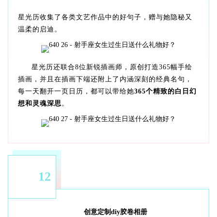
星光历收集了各类文艺作品中的好句子，赠与她隐秘又
温柔的启迪。
星光历还联合8位新锐插画师，原创打造365幅手绘
插画，并且在插画下端还附上了内涵深刻的经典名句，
每一天翻开一页日历，都可以带给她
365个精致的白日幻
想和灵魂深思
。
12
创意定制diy胶卷相册