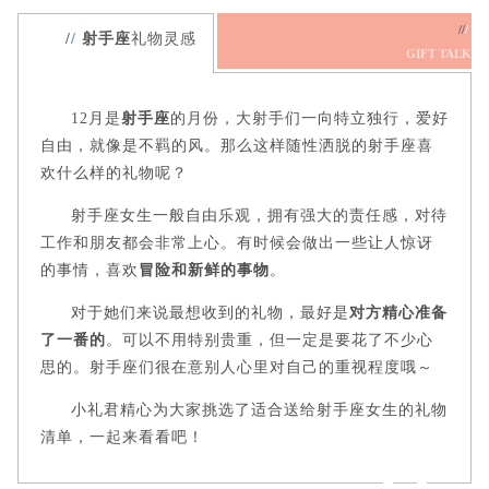
//
/
/
/
射手座
礼物灵感
GIFT TALK
12月是
射手座
的月份，大射手们一向特立独行，爱好
自由，就像是不羁的风。那么这样随性洒脱的射手座喜
欢什么样的礼物呢？
射手座女生一般自由乐观，拥有强大的责任感，对待
工作和朋友都会非常上心。有时候会做出一些让人惊讶
的事情，喜欢
冒险和新鲜的事物
。
对于她们来说最想收到的礼物，最好是
对方精心准备
了一番的
。可以不用特别贵重，但一定是要花了不少心
思的。射手座们很在意别人心里对自己的重视程度哦～
小礼君精心为大家挑选了适合送给射手座女生的礼物
清单，一起来看看吧！