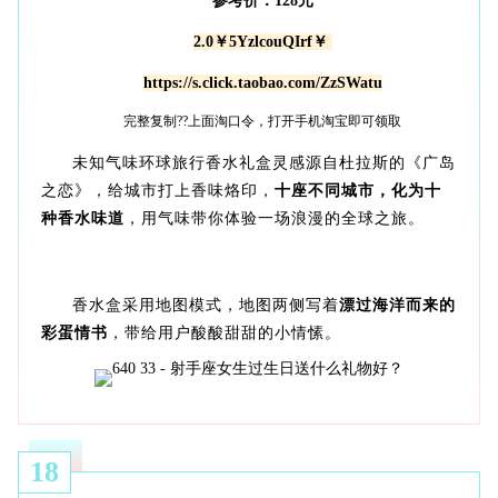
参考价：128元
2.0￥5YzlcouQIrf￥
https://s.click.taobao.com/ZzSWatu
完整复制??上面淘口令，打开手机淘宝即可领取
未知气味环球旅行香水礼盒灵感源自杜拉斯的《广岛
之恋》，给城市打上香味烙印，
十座不同城市，化为十
种香水味道
，用气味带你体验一场浪漫的全球之旅。
香水盒采用地图模式，地图两侧写着
漂过海洋而来的
彩蛋情书
，带给用户酸酸甜甜的小情愫。
18