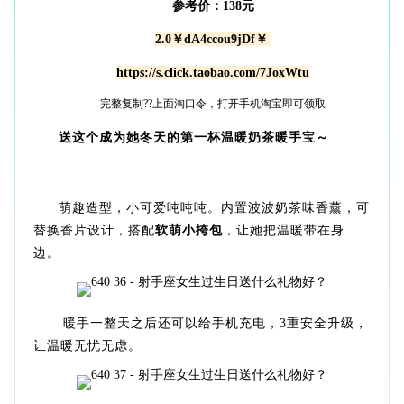
参考价：138元
2.0￥dA4ccou9jDf￥
https://s.click.taobao.com/7JoxWtu
完整复制??上面淘口令，打开手机淘宝即可领取
送这个成为她冬天的第一杯温暖奶茶暖手宝～
萌趣造型，小可爱吨吨吨。内置波波奶茶味香薰，可
替换香片设计，搭配
软萌小挎包
，让她把温暖带在身
边。
暖手一整天之后还可以给手机充电，3重安全升级，
让温暖无忧无虑。