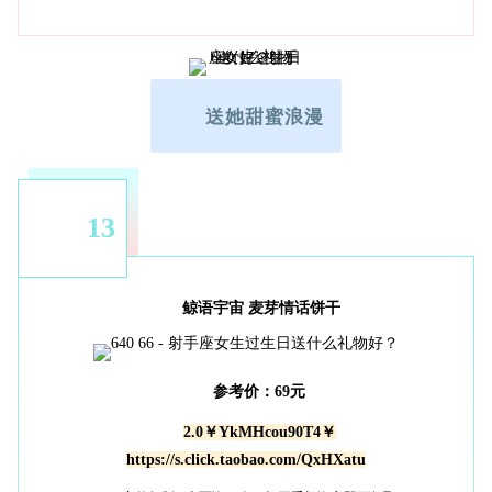
送她甜蜜浪漫
13
鲸语宇宙 麦芽情话饼干
参考价：69元
2.0￥YkMHcou90T4￥
https://s.click.taobao.com/QxHXatu