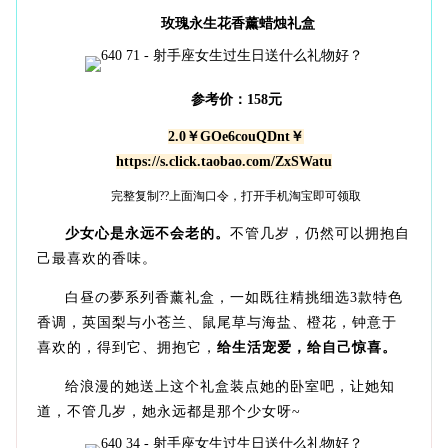
玫瑰永生花香薰蜡烛礼盒
参考价：158元
2.0￥GOe6couQDnt￥
https://s.click.taobao.com/ZxSWatu
完整复制??上面淘口令，打开手机淘宝即可领取
少女心是永远不会老的。
不管几岁，仍然可以拥抱自
己最喜欢的香味。
白昼の夢系列香薰礼盒，一如既往精挑细选3款特色
香调，英国梨与小苍兰、鼠尾草与海盐、橙花，钟意于
喜欢的，得到它、拥抱它，
给生活宠爱，给自己惊喜。
给浪漫的她送上这个礼盒装点她的卧室吧，让她知
道，不管几岁，她永远都是那个少女呀~