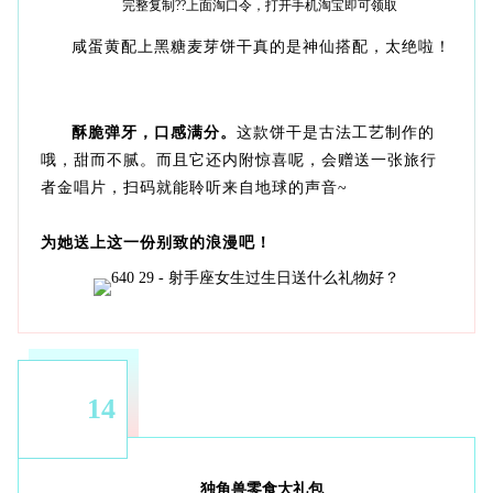
完整复制??上面淘口令，打开手机淘宝即可领取
咸蛋黄配上黑糖麦芽饼干真的是神仙搭配，太绝啦！
酥脆弹牙，口感满分。
这款饼干是古法工艺制作的
哦，甜而不腻。而且它还内附惊喜呢，会赠送一张旅行
者金唱片，扫码就能聆听来自地球的声音~
为她送上这一份别致的浪漫吧！
14
独角兽零食大礼包