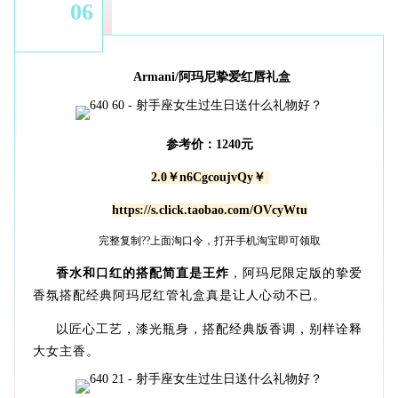
06
Armani/阿玛尼挚爱红唇礼盒
参考价：1240元
2.0￥n6CgcoujvQy￥
https://s.click.taobao.com/OVcyWtu
完整复制??上面淘口令，打开手机淘宝即可领取
香水和口红的搭配简直是王炸
，阿玛尼限定版的挚爱
香氛搭配经典阿玛尼红管礼盒真是让人心动不已。
以匠心工艺，漆光瓶身，搭配经典版香调，别样诠释
大女主香。