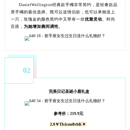
DanielWellington经典款手镯非常简约，是轻奢款品
类手镯的最佳选择。既可以送情侣款，也可以单独送上
一只，玫瑰金的颜色简约中又带有一丝
优雅灵动
。时尚
百搭，
为她增加腕间调性
。
02
完美日记圣诞小鹿礼盒
参考价：219.9元
2.0￥Tfcicou8vhK￥