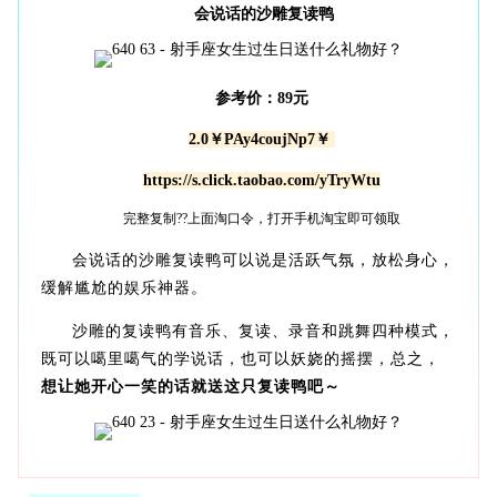
会说话的沙雕复读鸭
参考价：89元
2.0￥PAy4coujNp7￥
https://s.click.taobao.com/yTryWtu
完整复制??上面淘口令，打开手机淘宝即可领取
会说话的沙雕复读鸭可以说是活跃气氛，放松身心，
缓解尴尬的娱乐神器。
沙雕的复读鸭有音乐、复读、录音和跳舞四种模式，
既可以噶里噶气的学说话，也可以妖娆的摇摆，总之，
想让她开心一笑的话就送这只复读鸭吧～