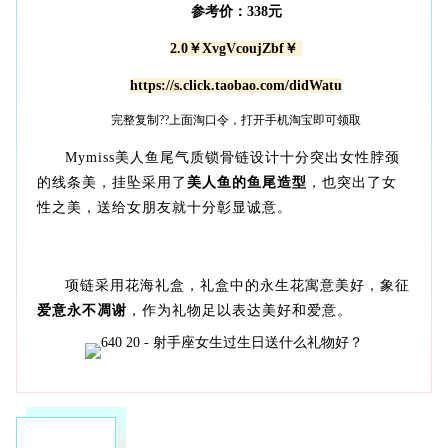
参考价：338元
2.0￥XvgVcoujZbf￥
https://s.click.taobao.com/didWatu
完整复制??上面淘口令，打开手机淘宝即可领取
Mymiss美人鱼尾气质锁骨链设计十分突出女性脖颈
的线条美，挂坠采用了
美人鱼的鱼尾造型
，也突出了女
性之美，送给女朋友就十分彰显诚意。
项链采用花海礼盒，礼盒中的永生花寓意美好，象征
爱意永不凋谢
，作为礼物足以表达美好和爱意。