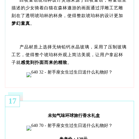
白夜童话琥珀杯设计灵感来源于白夜童话，将童话里
描述的少女骑着白猫在森林遨游的画面通过浮雕工艺雕
刻在了透明琥珀杯的杯身，使得整款琥珀杯的设计更加
梦幻童真
。
产品材质上选择无钠铅钙水晶玻璃，采用了压制玻璃
工艺，使得整个琥珀杯外观上简洁美观，让用户拿起杯
子就
感觉到扑面而来的精致
。
17
未知气味环球旅行香水礼盒