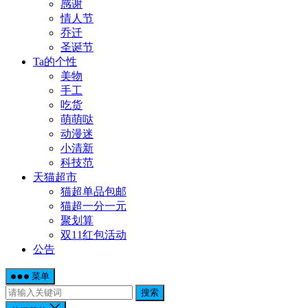
感谢
情人节
乔迁
圣诞节
Ta的个性
美物
手工
吃货
萌萌哒
动漫迷
小清新
科技范
天猫超市
猫超单品包邮
猫超一分一元
聚划算
双11红包活动
公告
菜单
搜索