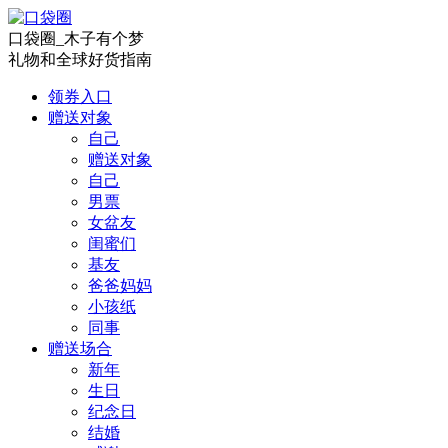
口袋圈_木子有个梦
礼物和全球好货指南
领券入口
赠送对象
自己
赠送对象
自己
男票
女盆友
闺蜜们
基友
爸爸妈妈
小孩纸
同事
赠送场合
新年
生日
纪念日
结婚