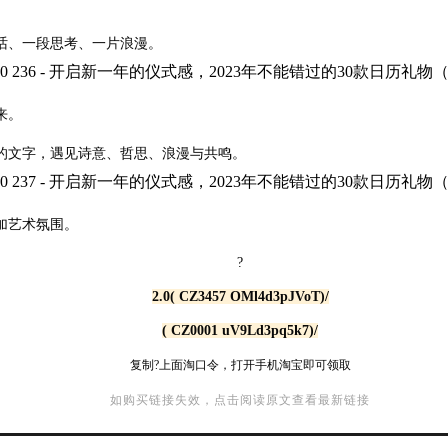
话、一段思考、一片浪漫。
来。
的文字，遇见诗意、哲思、浪漫与共鸣。
加艺术氛围。
?
2.0( CZ3457 OMl4d3pJVoT)/
( CZ0001 uV9Ld3pq5k7)/
复制?上面淘口令，打开手机淘宝即可领取
如购买链接失效，点击阅读原文查看最新链接