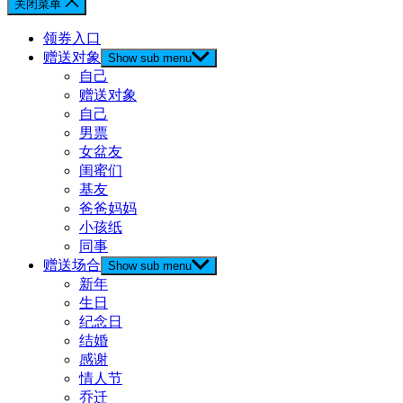
关闭菜单
领券入口
赠送对象
Show sub menu
自己
赠送对象
自己
男票
女盆友
闺蜜们
基友
爸爸妈妈
小孩纸
同事
赠送场合
Show sub menu
新年
生日
纪念日
结婚
感谢
情人节
乔迁