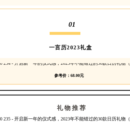
01
一言历2023礼盒
参考价：68.00元
礼 物 推 荐