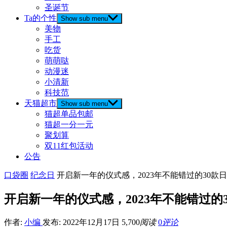
圣诞节
Ta的个性
Show sub menu
美物
手工
吃货
萌萌哒
动漫迷
小清新
科技范
天猫超市
Show sub menu
猫超单品包邮
猫超一分一元
聚划算
双11红包活动
公告
口袋圈
纪念日
开启新一年的仪式感，2023年不能错过的30款
开启新一年的仪式感，2023年不能错过的
作者:
小编
发布: 2022年12月17日
5,700
阅读
0
评论